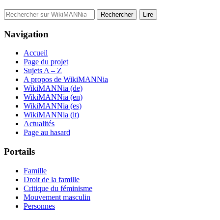
Navigation
Accueil
Page du projet
Sujets A – Z
A propos de WikiMANNia
WikiMANNia (de)
WikiMANNia (en)
WikiMANNia (es)
WikiMANNia (it)
Actualités
Page au hasard
Portails
Famille
Droit de la famille
Critique du féminisme
Mouvement masculin
Personnes